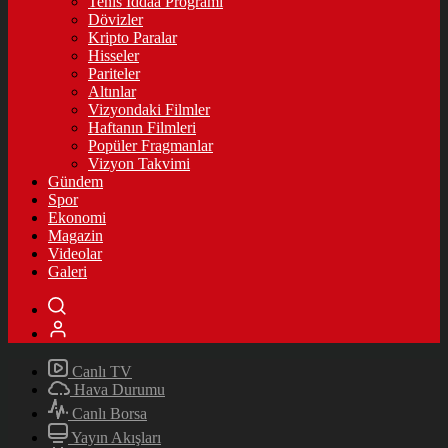
Tenis İddaa Programı
Dövizler
Kripto Paralar
Hisseler
Pariteler
Altınlar
Vizyondaki Filmler
Haftanın Filmleri
Popüler Fragmanlar
Vizyon Takvimi
Gündem
Spor
Ekonomi
Magazin
Videolar
Galeri
Canlı TV
Hava Durumu
Canlı Borsa
Yayın Akışları