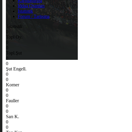
Karşılaştırma
İddaa Oranları
İstatistik
Forum / Tartışma
İstatistik
0
Topl Oy.
0
0
Topl.Şut
0
0
Şut Engell.
0
0
Korner
0
0
Fauller
0
0
Sarı K.
0
0