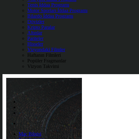
Tenis İddaa Programı
Motor Sporları İddaa Programı
Bilardo İddaa Programı
Dövizler
Kripto Paralar
Altınlar
Pariteler
Hisseler
Vizyondaki Filmler
Haftanın Filmleri
Popüler Fragmanlar
Vizyon Takvimi
Maç Bilgisi