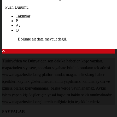
Puan Durumu
Takımlar
P
Av
O
Bölüme ait data mevcut değil.
Türkiye'den ve Dünya’dan son dakika haberler, köşe yazıları,
magazinden siyasete, spordan seyahate bütün konuların tek adresi
www.magazinsitesi.org platformunda; magazinsitesi.org haber
içerikleri kaynak gösterilmeden alıntı yapılamaz, kanuna aykırı ve
izinsiz olarak kopyalanamaz, başka yerde yayınlanamaz. Aykırı
işlem yapan kişi/kişiler için yasal başvuru hakkı saklı tutulmaktadır.
www.magazinsitesi.org'i tercih ettiğiniz için teşekkür ederiz.
SAYFALAR