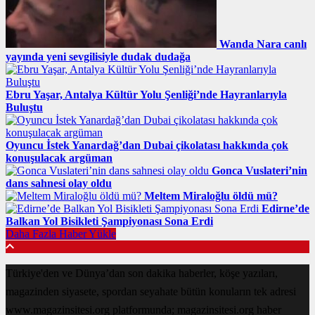
Wanda Nara canlı
yayında yeni sevgilisiyle dudak dudağa
Ebru Yaşar, Antalya Kültür Yolu Şenliği’nde Hayranlarıyla
Buluştu
Oyuncu İstek Yanardağ’dan Dubai çikolatası hakkında çok
konuşulacak argüman
Gonca Vuslateri’nin
dans sahnesi olay oldu
Meltem Miraloğlu öldü mü?
Edirne’de
Balkan Yol Bisikleti Şampiyonası Sona Erdi
Daha Fazla Haber Yükle
Türkiye'den ve Dünya’dan son dakika haberler, köşe yazıları,
magazinden siyasete, spordan seyahate bütün konuların tek adresi
www.magazinsitesi.org platformunda; magazinsitesi.org haber