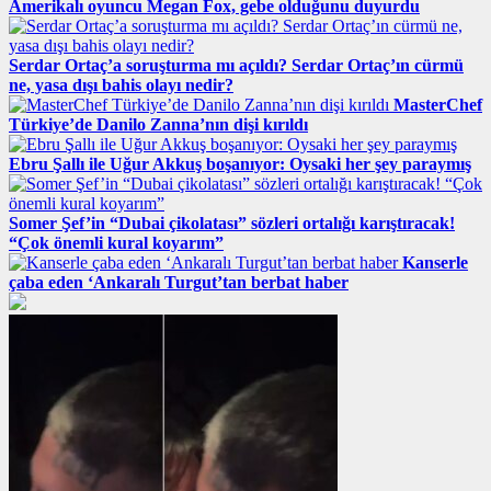
Amerikalı oyuncu Megan Fox, gebe olduğunu duyurdu
Serdar Ortaç’a soruşturma mı açıldı? Serdar Ortaç’ın cürmü
ne, yasa dışı bahis olayı nedir?
MasterChef
Türkiye’de Danilo Zanna’nın dişi kırıldı
Ebru Şallı ile Uğur Akkuş boşanıyor: Oysaki her şey paraymış
Somer Şef’in “Dubai çikolatası” sözleri ortalığı karıştıracak!
“Çok önemli kural koyarım”
Kanserle
çaba eden ‘Ankaralı Turgut’tan berbat haber