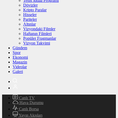
Tenis İddaa Programı
Dövizler
Kripto Paralar
Hisseler
Pariteler
Altınlar
Vizyondaki Filmler
Haftanın Filmleri
Popüler Fragmanlar
Vizyon Takvimi
Gündem
Spor
Ekonomi
Magazin
Videolar
Galeri
Canlı TV
Hava Durumu
Canlı Borsa
Yayın Akışları