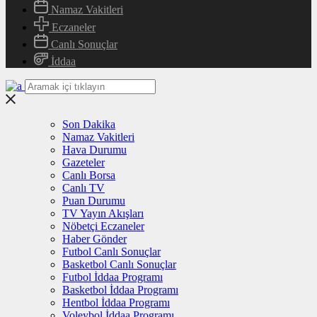
Namaz Vakitleri
Eczaneler
Canlı Sonuçlar
İddaa
Son Dakika
Namaz Vakitleri
Hava Durumu
Gazeteler
Canlı Borsa
Canlı TV
Puan Durumu
TV Yayın Akışları
Nöbetçi Eczaneler
Haber Gönder
Futbol Canlı Sonuçlar
Basketbol Canlı Sonuçlar
Futbol İddaa Programı
Basketbol İddaa Programı
Hentbol İddaa Programı
Voleybol İddaa Programı