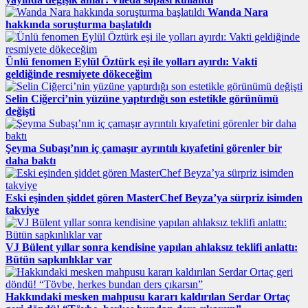
Wanda Nara
hakkında soruşturma başlatıldı
Ünlü fenomen Eylül Öztürk eşi ile yolları ayırdı: Vakti
geldiğinde resmiyete dökeceğim
Selin Ciğerci’nin yüzüne yaptırdığı son estetikle görünümü
değişti
Şeyma Subaşı’nın iç çamaşır ayrıntılı kıyafetini görenler bir
daha baktı
Eski eşinden şiddet gören MasterChef Beyza’ya sürpriz isimden
takviye
VJ Bülent yıllar sonra kendisine yapılan ahlaksız teklifi anlattı:
Bütün sapkınlıklar var
Hakkındaki mesken mahpusu kararı kaldırılan Serdar Ortaç