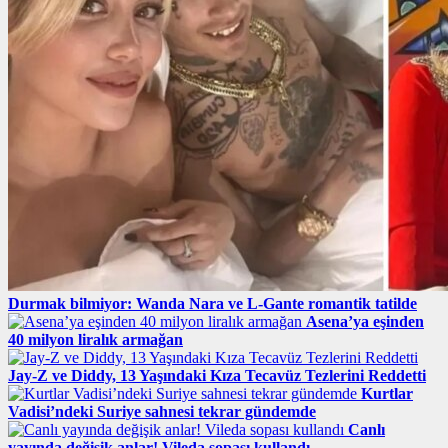
Durmak bilmiyor: Wanda Nara ve L-Gante romantik tatilde
Asena’ya eşinden
40 milyon liralık armağan
Jay-Z ve Diddy, 13 Yaşındaki Kıza Tecavüz Tezlerini Reddetti
Kurtlar
Vadisi’ndeki Suriye sahnesi tekrar gündemde
Canlı
yayında değişik anlar! Vileda sopası kullandı