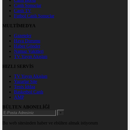
Canlı Borsa
Canlı Sonuçlar
Canlı TV
Futbol Canlı Sonuçlar
MULTİMEDYA
Gazeteler
Hava Durumu
Haber Gönder
Namaz Vakitleri
TV Yayın Akışları
HIZLI SERVİS
TV Yayın Akışları
Yazarlar Site
Tenis İddaa
Basketbol Canlı
AMP
BÜLTEN ABONELİĞİ
+
Bu web sitesinden haber ve ebülten almak istiyorum