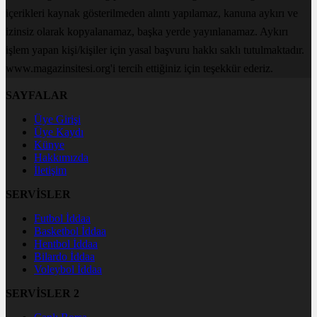
içerikleri kaynak gösterilmeden alıntı yapılamaz, kanuna aykırı ve
izinsiz olarak kopyalanamaz, başka yerde yayınlanamaz. Aykırı
işlem yapan kişi/kişiler için yasal başvuru hakkı saklı tutulmaktadır.
www.magazinsitesi.org'i tercih ettiğiniz için teşekkür ederiz.
SAYFALAR
Üye Girişi
Üye Kaydı
Künye
Hakkımızda
İletişim
SERVİSLER
Futbol İddaa
Basketbol İddaa
Hentbol İddaa
Bilardo İddaa
Voleybol İddaa
SERVİSLER 2