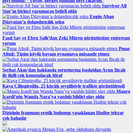
geri döndü! “Tövbe, herkes bundan ders çıkarsın”
Survivor All
Star’ın birinci yarışmacısı belirli oldu
Engin Altan
Düzyatan’a dolandırıcılık şoku
Fazıl Say ve Ebru Şallı’dan Zeki Müren görüntüsüne enteresan
yorum
Pınar
Altuğ: Tipim köylü bayanı oynamaya müsaade etmez
Serhat Akın’dan hakkında soruşturma başlatılan Acun Ilıcalı
ile ilgili çok konuşulacak itiraf
Kaya Çilingiroğlu, 25 küçük sevgilisiyle trafikte görüntülendi
Mauro
Icardi’nin Wanda Nara’ya yazdığı bildiri olay oldu
Dizisinin fragmanı erotik bulunup yasaklanan Hadise tekrar
çok bahadır