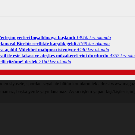
erleşim yerleri boşaltılmaya başlandı
14950 kez okundu
ması! Birebir sertlikte karşılık geldi
5169 kez okundu
nra açıldı! Müebbet mahpusu isteniyor
4440 kez okundu
il ile esir takası ve ateşkes müzakerelerini durdurdu
4357 kez ok
etli çözüme’ destek
2160 kez okundu
den siyasete, spordan seyahate bütün konuların tek adresi www.magazin
lanamaz, başka yerde yayınlanamaz. Aykırı işlem yapan kişi/kişiler için