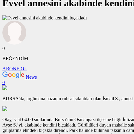
Evvel annesini akabinde kendini
0
BEĞENDİM
ABONE OL
News
0
BURSA’da, argümana nazaran ruhsal sıkıntıları olan İsmail S., annesi Ay
Olay, saat 04.00 sıralarında Bursa’nın Osmangazi ilçesine bağlı İntiz
Ayşe S.’yi, akabinde kendini bıçakladı. Gürültüleri duyan mahalle saki
gruplarına elindeki bıçakla direndi. Park halinde bulunan taksinin camın