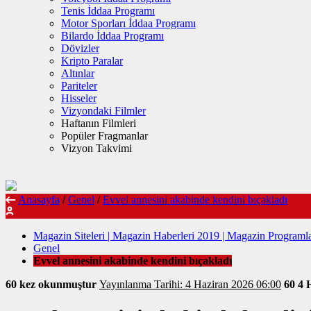
Tenis İddaa Programı
Motor Sporları İddaa Programı
Bilardo İddaa Programı
Dövizler
Kripto Paralar
Altınlar
Pariteler
Hisseler
Vizyondaki Filmler
Haftanın Filmleri
Popüler Fragmanlar
Vizyon Takvimi
Anasayfa
/
Genel
/
Evvel annesini akabinde kendini bıçakladı
Magazin Siteleri | Magazin Haberleri 2019 | Magazin Programla
Genel
Evvel annesini akabinde kendini bıçakladı
60 kez okunmuştur
Yayınlanma Tarihi: 4 Haziran 2026 06:00
60
4 