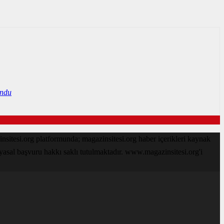
undu
sitesi.org platformunda; magazinsitesi.org haber içerikleri kaynak
 yasal başvuru hakkı saklı tutulmaktadır. www.magazinsitesi.org'i