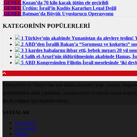
GENEL
Kozan’da 70 kilo kaçak tütün ele geçirildi
GENEL
Ürdün: İsrail’in Kudüs Kararları Legal Değil
GENEL
Batman’da Büyük Uyuşturucu Operasyonu
KATEGORİNİN POPÜLERLERİ
1
Türkiye’nin akabinde Yunanistan da alevlere teslim! Y
2
ABD’den İsrailli Bakan’a “Sorumsuz ve kışkırtıcı” suçla
3
3 kardeş babalarını ihbar etti, bebek mezarı 20 yıl so
4
Salih el-Aruri’nin öldürülmesinin akabinde Hamas, İsra
5
ABD Kongresinden Filistin-İsrail meselesinde ‘iki devl
Türkiye'den ve Dünya’dan son dakika haberler, köşe yazıları, magazin
gösterilmeden alıntı yapılamaz, kanuna aykırı ve izinsiz olarak kopya
tercih ettiğiniz için teşekkür ederiz.
SAYFALAR
Üye Girişi
Üye Kaydı
Künye