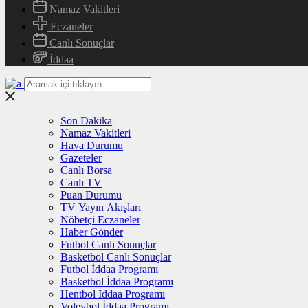
Namaz Vakitleri
Eczaneler
Canlı Sonuçlar
İddaa
Son Dakika
Namaz Vakitleri
Hava Durumu
Gazeteler
Canlı Borsa
Canlı TV
Puan Durumu
TV Yayın Akışları
Nöbetçi Eczaneler
Haber Gönder
Futbol Canlı Sonuçlar
Basketbol Canlı Sonuçlar
Futbol İddaa Programı
Basketbol İddaa Programı
Hentbol İddaa Programı
Voleybol İddaa Programı