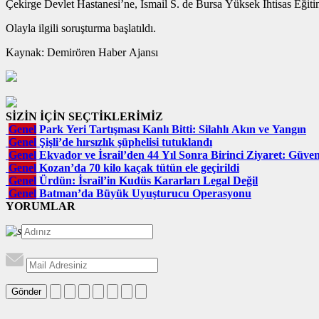
Çekirge Devlet Hastanesi’ne, İsmail S. de Bursa Yüksek İhtisas Eğitim
Olayla ilgili soruşturma başlatıldı.
Kaynak: Demirören Haber Ajansı
SİZİN İÇİN SEÇTİKLERİMİZ
Genel
Park Yeri Tartışması Kanlı Bitti: Silahlı Akın ve Yangın
Genel
Şişli’de hırsızlık şüphelisi tutuklandı
Genel
Ekvador ve İsrail’den 44 Yıl Sonra Birinci Ziyaret: Güvenl
Genel
Kozan’da 70 kilo kaçak tütün ele geçirildi
Genel
Ürdün: İsrail’in Kudüs Kararları Legal Değil
Genel
Batman’da Büyük Uyuşturucu Operasyonu
YORUMLAR
Gönder