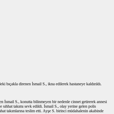
ki bıçakla direnen İsmail S., ikna edilerek hastaneye kaldırıldı.
n İsmail S., konutta bilinmeyen bir nedenle cinnet getirerek annesi
sıhhat takımı sevk edildi. İsmail S., olay yerine gelen polis
ıhhat takımlarına teslim etti. Ayşe S. birinci müdahalenin akabinde