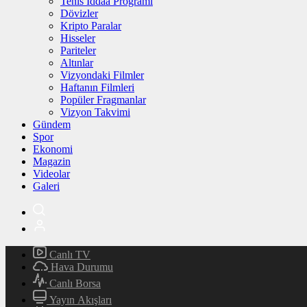
Tenis İddaa Programı
Dövizler
Kripto Paralar
Hisseler
Pariteler
Altınlar
Vizyondaki Filmler
Haftanın Filmleri
Popüler Fragmanlar
Vizyon Takvimi
Gündem
Spor
Ekonomi
Magazin
Videolar
Galeri
Canlı TV
Hava Durumu
Canlı Borsa
Yayın Akışları