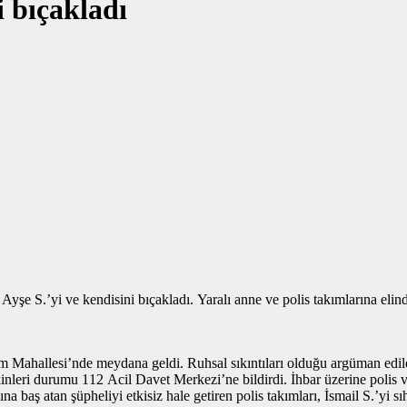
 bıçakladı
şe S.’yi ve kendisini bıçakladı. Yaralı anne ve polis takımlarına elinde
am Mahallesi’nde meydana geldi. Ruhsal sıkıntıları olduğu argüman edile
nleri durumu 112 Acil Davet Merkezi’ne bildirdi. İhbar üzerine polis ve 
a baş atan şüpheliyi etkisiz hale getiren polis takımları, İsmail S.’yi s