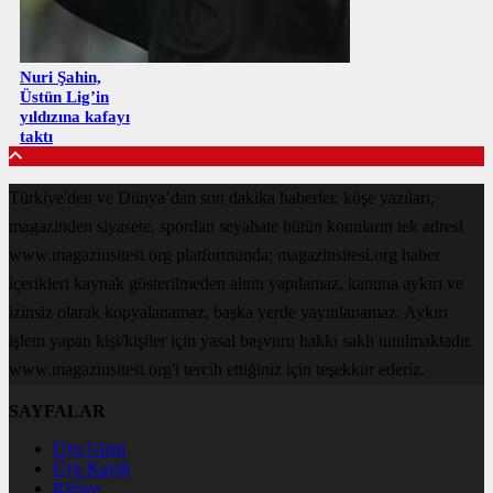
Nuri Şahin,
Üstün Lig’in
yıldızına kafayı
taktı
Türkiye'den ve Dünya’dan son dakika haberler, köşe yazıları,
magazinden siyasete, spordan seyahate bütün konuların tek adresi
www.magazinsitesi.org platformunda; magazinsitesi.org haber
içerikleri kaynak gösterilmeden alıntı yapılamaz, kanuna aykırı ve
izinsiz olarak kopyalanamaz, başka yerde yayınlanamaz. Aykırı
işlem yapan kişi/kişiler için yasal başvuru hakkı saklı tutulmaktadır.
www.magazinsitesi.org'i tercih ettiğiniz için teşekkür ederiz.
SAYFALAR
Üye Girişi
Üye Kaydı
Künye