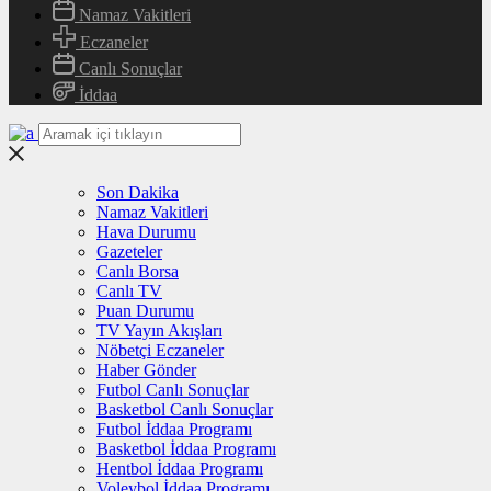
Namaz Vakitleri
Eczaneler
Canlı Sonuçlar
İddaa
Son Dakika
Namaz Vakitleri
Hava Durumu
Gazeteler
Canlı Borsa
Canlı TV
Puan Durumu
TV Yayın Akışları
Nöbetçi Eczaneler
Haber Gönder
Futbol Canlı Sonuçlar
Basketbol Canlı Sonuçlar
Futbol İddaa Programı
Basketbol İddaa Programı
Hentbol İddaa Programı
Voleybol İddaa Programı