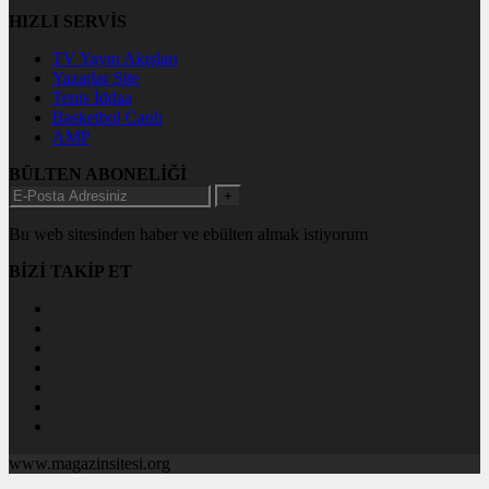
HIZLI SERVİS
TV Yayın Akışları
Yazarlar Site
Tenis İddaa
Basketbol Canlı
AMP
BÜLTEN ABONELİĞİ
+
Bu web sitesinden haber ve ebülten almak istiyorum
BİZİ TAKİP ET
www.magazinsitesi.org