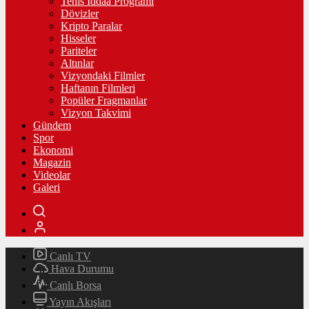
Tenis İddaa Programı
Dövizler
Kripto Paralar
Hisseler
Pariteler
Altınlar
Vizyondaki Filmler
Haftanın Filmleri
Popüler Fragmanlar
Vizyon Takvimi
Gündem
Spor
Ekonomi
Magazin
Videolar
Galeri
Canlı TV
Hava Durumu
Canlı Borsa
Yayın Akışları