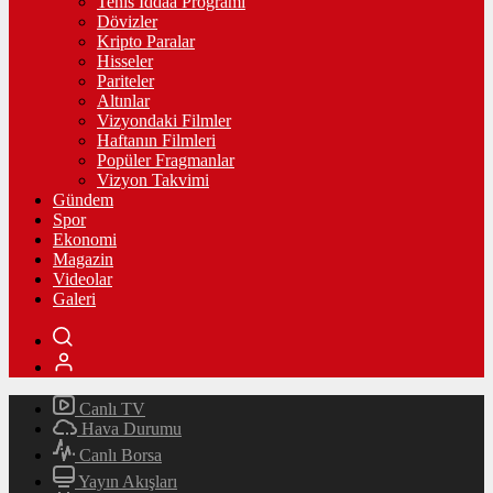
Tenis İddaa Programı
Dövizler
Kripto Paralar
Hisseler
Pariteler
Altınlar
Vizyondaki Filmler
Haftanın Filmleri
Popüler Fragmanlar
Vizyon Takvimi
Gündem
Spor
Ekonomi
Magazin
Videolar
Galeri
Canlı TV
Hava Durumu
Canlı Borsa
Yayın Akışları