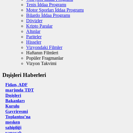
Tenis İddaa Programı
Motor Sporları İddaa Programı
Bilardo İddaa Programı
Dövizler
Kripto Paralar
Altınlar
Pariteler
Hisseler
Vizyondaki Filmler
Haftanın Filmleri
Popüler Fragmanlar
Vizyon Takvimi
Dışişleri Haberleri
Fidan, ADF
marjında TDT
Dışişleri
Bakanları
Kurulu
Gayriresmi
Toplantısı’na
mesken
sahipliği
yapacak