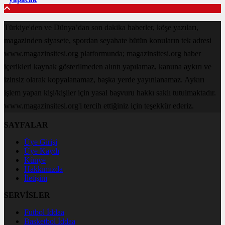
Türkiye'den ve Dünya’dan son dakika haberler, köşe yazıları,
magazinden siyasete, spordan seyahate bütün konuların tek adresi
www.magazinsitesi.org platformunda; magazinsitesi.org haber
içerikleri kaynak gösterilmeden alıntı yapılamaz, kanuna aykırı ve
izinsiz olarak kopyalanamaz, başka yerde yayınlanamaz. Aykırı
işlem yapan kişi/kişiler için yasal başvuru hakkı saklı tutulmaktadır.
www.magazinsitesi.org'i tercih ettiğiniz için teşekkür ederiz.
SAYFALAR
Üye Girişi
Üye Kaydı
Künye
Hakkımızda
İletişim
SERVİSLER
Futbol İddaa
Basketbol İddaa