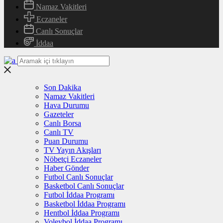
Namaz Vakitleri
Eczaneler
Canlı Sonuçlar
İddaa
Son Dakika
Namaz Vakitleri
Hava Durumu
Gazeteler
Canlı Borsa
Canlı TV
Puan Durumu
TV Yayın Akışları
Nöbetçi Eczaneler
Haber Gönder
Futbol Canlı Sonuçlar
Basketbol Canlı Sonuçlar
Futbol İddaa Programı
Basketbol İddaa Programı
Hentbol İddaa Programı
Voleybol İddaa Programı