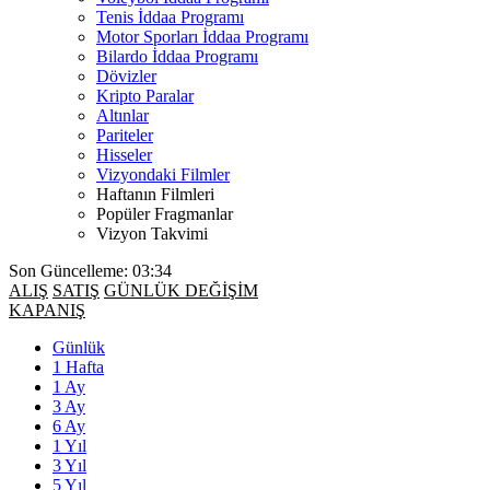
Tenis İddaa Programı
Motor Sporları İddaa Programı
Bilardo İddaa Programı
Dövizler
Kripto Paralar
Altınlar
Pariteler
Hisseler
Vizyondaki Filmler
Haftanın Filmleri
Popüler Fragmanlar
Vizyon Takvimi
Son Güncelleme: 03:34
ALIŞ
SATIŞ
GÜNLÜK DEĞİŞİM
KAPANIŞ
Günlük
1 Hafta
1 Ay
3 Ay
6 Ay
1 Yıl
3 Yıl
5 Yıl