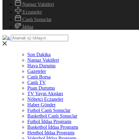
Namaz Vakitleri
Eczaneler
Canlı Sonuçlar
İddaa
Son Dakika
Namaz Vakitleri
Hava Durumu
Gazeteler
Canlı Borsa
Canlı TV
Puan Durumu
TV Yayın Akışları
Nöbetçi Eczaneler
Haber Gönder
Futbol Canlı Sonuçlar
Basketbol Canlı Sonuçlar
Futbol İddaa Programı
Basketbol İddaa Programı
Hentbol İddaa Programı
Voleybol İddaa Programı