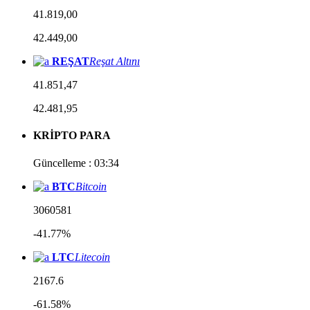
41.819,00
42.449,00
REŞAT
Reşat Altını
41.851,47
42.481,95
KRİPTO PARA
Güncelleme : 03:34
BTC
Bitcoin
3060581
-41.77%
LTC
Litecoin
2167.6
-61.58%