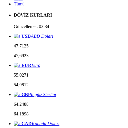
Tümü
DÖVİZ KURLARI
Güncelleme : 03:34
USD
ABD Doları
47,7125
47,6923
EUR
Euro
55,0271
54,9812
GBP
İngiliz Sterlini
64,2488
64,1898
CAD
Kanada Doları