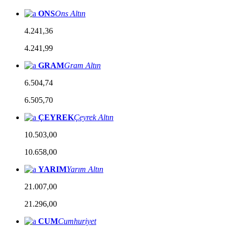
ONS
Ons Altın
4.241,36
4.241,99
GRAM
Gram Altın
6.504,74
6.505,70
ÇEYREK
Çeyrek Altın
10.503,00
10.658,00
YARIM
Yarım Altın
21.007,00
21.296,00
CUM
Cumhuriyet