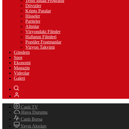
Tenis İddaa Programı
Dövizler
Kripto Paralar
Hisseler
Pariteler
Altınlar
Vizyondaki Filmler
Haftanın Filmleri
Popüler Fragmanlar
Vizyon Takvimi
Gündem
Spor
Ekonomi
Magazin
Videolar
Galeri
Canlı TV
Hava Durumu
Canlı Borsa
Yayın Akışları