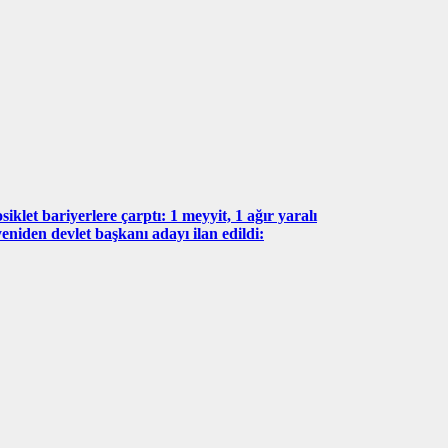
iklet bariyerlere çarptı: 1 meyyit, 1 ağır yaralı
eniden devlet başkanı adayı ilan edildi: