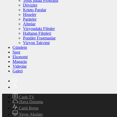
Tenis İddaa Programı
Dövizler
Kripto Paralar
Hisseler
Pariteler
Altınlar
Vizyondaki Filmler
Haftanın Filmleri
Popüler Fragmanlar
Vizyon Takvimi
Gündem
Spor
Ekonomi
Magazin
Videolar
Galeri
Canlı TV
Hava Durumu
Canlı Borsa
Yayın Akışları