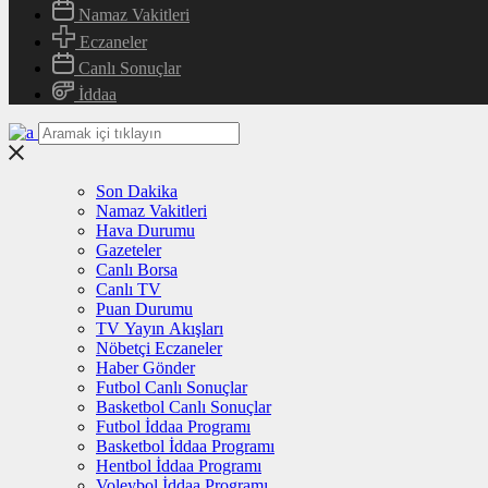
Namaz Vakitleri
Eczaneler
Canlı Sonuçlar
İddaa
Son Dakika
Namaz Vakitleri
Hava Durumu
Gazeteler
Canlı Borsa
Canlı TV
Puan Durumu
TV Yayın Akışları
Nöbetçi Eczaneler
Haber Gönder
Futbol Canlı Sonuçlar
Basketbol Canlı Sonuçlar
Futbol İddaa Programı
Basketbol İddaa Programı
Hentbol İddaa Programı
Voleybol İddaa Programı