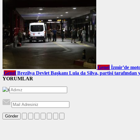
Genel
İzmir’de motos
Genel
Brezilya Devlet Başkanı Lula da Silva, partisi tarafından y
YORUMLAR
Gönder