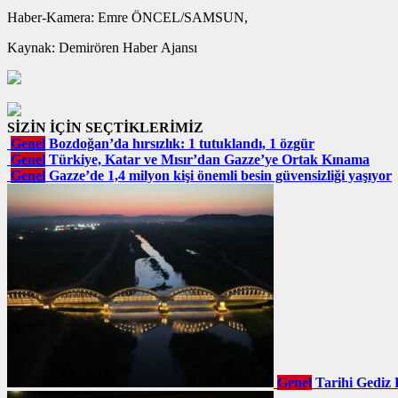
Haber-Kamera: Emre ÖNCEL/SAMSUN,
Kaynak: Demirören Haber Ajansı
SİZİN İÇİN SEÇTİKLERİMİZ
Genel
Bozdoğan’da hırsızlık: 1 tutuklandı, 1 özgür
Genel
Türkiye, Katar ve Mısır’dan Gazze’ye Ortak Kınama
Genel
Gazze’de 1,4 milyon kişi önemli besin güvensizliği yaşıyor
Genel
Tarihi Gediz 