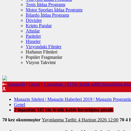
Tenis İddaa Programı
Motor Sporları İddaa Programı
Bilardo İddaa Programı
Dövizler
Kripto Paralar
Altınlar
Pariteler
Hisseler
Vizyondaki Filmler
Haftanın Filmleri
Popüler Fragmanlar
Vizyon Takvimi
Anasayfa
/
Genel
/
2 inşaattan 145 bin liralık kablo hırsızlığına göza
Magazin Siteleri | Magazin Haberleri 2019 | Magazin Programla
Genel
2 inşaattan 145 bin liralık kablo hırsızlığına gözaltı
70 kez okunmuştur
Yayınlanma Tarihi: 4 Haziran 2026 12:00
70
4 