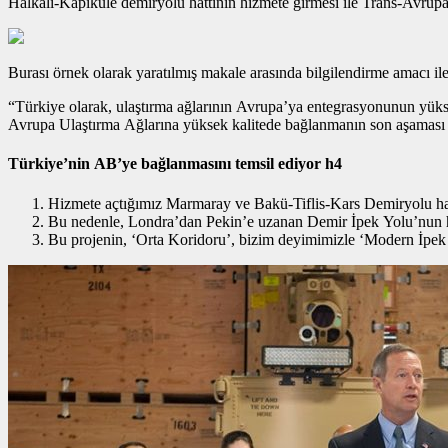
Halkalı-Kapıkule demiryolu hattının hizmete girmesi ile Trans-Avrup
Burası örnek olarak yaratılmış makale arasında bilgilendirme amacı ile 
“Türkiye olarak, ulaştırma ağlarının Avrupa’ya entegrasyonunun yüksek
Avrupa Ulaştırma Ağlarına yüksek kalitede bağlanmanın son aşaması 
Türkiye’nin AB’ye bağlanmasını temsil ediyor h4
Hizmete açtığımız Marmaray ve Bakü-Tiflis-Kars Demiryolu hatt
Bu nedenle, Londra’dan Pekin’e uzanan Demir İpek Yolu’nun hay
Bu projenin, ‘Orta Koridoru’, bizim deyimimizle ‘Modern İpek