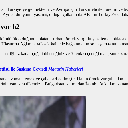
n Türkiye’ye gelmektedir ve Avrupa için Türk üreticiler, üretim ve teda
ir. Ayrıca dünyanın yaşamış olduğu çalkantı da AB’nin Türkiye’yle daha 
iyor h2
l yükümlülük olduğunu anlatan Turhan,
örnek vurgulu yazı
temeli atılacak 
a Ulaştırma Ağlarına yüksek kalitede bağlanmanın son aşamasının tama
istediğiniz kadar çoğaltabileceğiniz ve 5 renk seçeneği olan, sınırsız u
tüsü ile Şaşkına Çevirdi
Magazin Haberleri
randa zaman, emek ve çaba sarf edilmiştir. Hattın
örnek vurgulu alan
hi
erinin yanı sıra ülkemizin Bulgaristan sınırından İstanbul’a kadar uzan