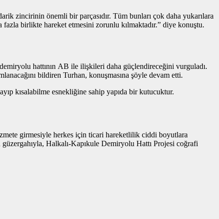
rik zincirinin önemli bir parçasıdır. Tüm bunları çok daha yukarılara
fazla birlikte hareket etmesini zorunlu kılmaktadır.” diye konuştu.
demiryolu hattının AB ile ilişkileri daha güçlendireceğini vurguladı.
mlanacağını bildiren Turhan, konuşmasına şöyle devam etti.
zayıp kısalabilme esnekliğine sahip yapıda bir kutucuktur.
zmete girmesiyle herkes için ticari hareketlilik ciddi boyutlara
an güzergahıyla, Halkalı-Kapıkule Demiryolu Hattı Projesi coğrafi