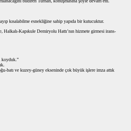
mlanacağını bildiren Turhan, konuşmasına şöyle devam etti.
zayıp kısalabilme esnekliğine sahip yapıda bir kutucuktur.
te, Halkalı-Kapıkule Demiryolu Hattı’nın hizmete girmesi irans-
a koyduk.”
ık.
ğu-batı ve kuzey-güney ekseninde çok büyük işlere imza attık