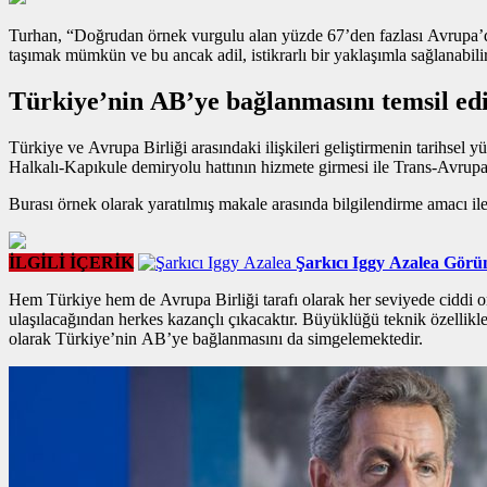
Turhan, “Doğrudan
örnek vurgulu alan
yüzde 67’den fazlası Avrupa’da
taşımak mümkün ve bu ancak adil, istikrarlı bir yaklaşımla sağlanabil
Türkiye’nin AB’ye bağlanmasını temsil ed
Türkiye ve Avrupa Birliği arasındaki ilişkileri geliştirmenin tarihse
Halkalı-Kapıkule demiryolu hattının hizmete girmesi ile Trans-Avrup
Burası örnek olarak yaratılmış makale arasında bilgilendirme amacı ile 
İLGİLİ İÇERİK
Şarkıcı Iggy Azalea Görün
Hem Türkiye hem de Avrupa Birliği tarafı olarak her seviyede ciddi o
ulaşılacağından herkes kazançlı çıkacaktır. Büyüklüğü teknik özellikl
olarak Türkiye’nin AB’ye bağlanmasını da simgelemektedir.