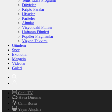
Tenis İddaa Programı
Dövizler
Kripto Paralar
Hisseler
Pariteler
Altınlar
Vizyondaki Filmler
Haftanın Filmleri
Popüler Fragmanlar
Vizyon Takvimi
Gündem
Spor
Ekonomi
Magazin
Videolar
Galeri
Canlı TV
Hava Durumu
Canlı Borsa
Yayın Akışları