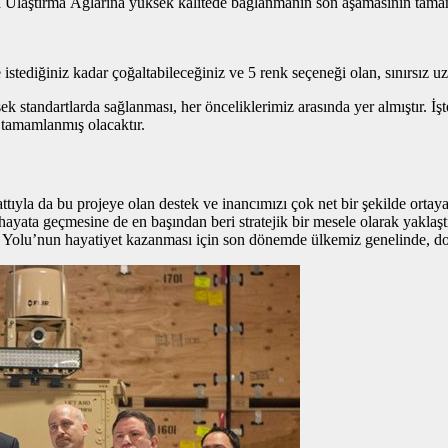
a Ulaştırma Ağlarına yüksek kalitede bağlanmanın son aşamasının tama
istediğiniz kadar çoğaltabileceğiniz ve 5 renk seçeneği olan, sınırsız u
 standartlarda sağlanması, her önceliklerimiz arasında yer almıştır. İş
tamamlanmış olacaktır.
ıyla da bu projeye olan destek ve inancımızı çok net bir şekilde ortay
ata geçmesine de en başından beri stratejik bir mesele olarak yaklaşt
 Yolu’nun hayatiyet kazanması için son dönemde ülkemiz genelinde, do