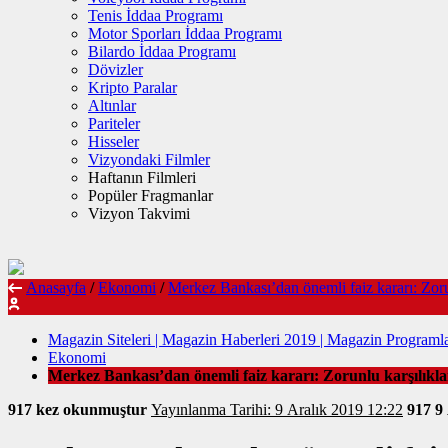
Tenis İddaa Programı
Motor Sporları İddaa Programı
Bilardo İddaa Programı
Dövizler
Kripto Paralar
Altınlar
Pariteler
Hisseler
Vizyondaki Filmler
Haftanın Filmleri
Popüler Fragmanlar
Vizyon Takvimi
Anasayfa
/
Ekonomi
/
Merkez Bankası’dan önemli faiz kararı: Zorun
Magazin Siteleri | Magazin Haberleri 2019 | Magazin Programla
Ekonomi
Merkez Bankası’dan önemli faiz kararı: Zorunlu karşılıklar
917 kez okunmuştur
Yayınlanma Tarihi: 9 Aralık 2019 12:22
917
9