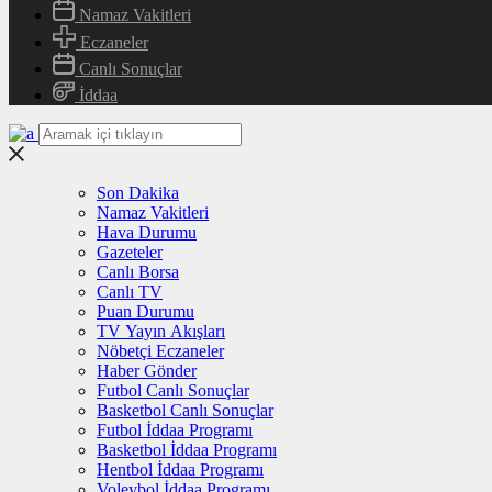
Namaz Vakitleri
Eczaneler
Canlı Sonuçlar
İddaa
Son Dakika
Namaz Vakitleri
Hava Durumu
Gazeteler
Canlı Borsa
Canlı TV
Puan Durumu
TV Yayın Akışları
Nöbetçi Eczaneler
Haber Gönder
Futbol Canlı Sonuçlar
Basketbol Canlı Sonuçlar
Futbol İddaa Programı
Basketbol İddaa Programı
Hentbol İddaa Programı
Voleybol İddaa Programı