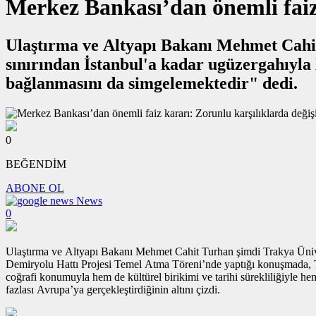
Merkez Bankası’dan önemli faiz 
Ulaştırma ve Altyapı Bakanı Mehmet Cahit 
sınırından İstanbul'a kadar ugüzergahıyla Halkalı-Kapıkule Demiryolu Hattı Projesi coğrafi olarak Türkiye’nin AB’ye
bağlanmasını da simgelemektedir" dedi.
0
BEĞENDİM
ABONE OL
News
0
Ulaştırma ve Altyapı Bakanı Mehmet Cahit Turhan şimdi Trakya Üniver
Demiryolu Hattı Projesi Temel Atma Töreni’nde yaptığı konuşmada, Tür
coğrafi konumuyla hem de kültürel birikimi ve tarihi sürekliliğiy
fazlası Avrupa’ya gerçekleştirdiğinin altını çizdi.