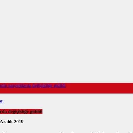
lu karşılıklarda değişikliğe gidildi
rı
da değişikliğe gidildi
 Aralık 2019